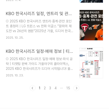
놓은 염경엽 감독은 KBO 리그 최고의 명장 반열에
그에서 가장 많은 시간을 유격수로 뛰어다닌 ‘정통
올랐다는 평가를 받고 있습니다.3년 계약 종료, 성
수비형 유격수’다.두산 관계자 역시 “젊은..
과는 ‘완벽’염경엽 감독은 2023년 LG 트윈스와
KBO 한국시리즈 일정, 엔트리 및 관전 포인트
**3년 총액 21억 원(계약금 3억 원, 연봉 5억 원,
⚾ 2025 KBO 한국시리즈 엔트리·중계·관전 포인
옵션 3억 원)**에 계약을 맺었습니다.계약 마지막
트 총정리｜LG 트윈스 vs 한화 이글스 “왕좌의 재
해인 2025 시즌, LG는 다시 한 번 정상에 오르며
도전 vs 26년의 염원”2025년 가을, 드디어 한국
염 감독 체제의 성공을 재확인했습니다.첫 해인
프로야구의 심장이 다시 뜁니다.LG 트윈스와 한화
2023년에는 29년 만의 우승을 달성하며 ‘무관의
2025. 10. 25.
이글스가 2025 신한 SOL 뱅크 KBO 한국시리즈
한’을 풀었고, 2024년 3위, 그리고 올 시즌 다시 챔
무대에서 맞붙습니다. LG는 2023년 통합우승 이
피언에 오르며 3년 중 2차례 ..
후 2년 만의 왕좌 탈환을 노리고,한화는 1999년 이
KBO 한국시리즈 일정·예매 정보 | 티켓팅 완벽 가이드
후 무려 26년 만의 정상 복귀를 꿈꿉니다. KBO 역
⚾ 2025 KBO 한국시리즈 일정·예매 정보·좌석 공
사상 두 팀이 한국시리즈에서 처음으로 격돌한다는
략 | 티켓팅 완벽 가이드 가을야구의 클라이맥스,
점에서2025년 시리즈는 그 어느 해보다 뜨거운 관
2025 KBO 한국시리즈가 드디어 시작됩니다! 올해
심을 모으고 있습니다. 🏟 한국시리즈 공식 일정 및
는 정규시즌 1위팀과 도전자팀의 치열한 대결 속에
중계 일자 차전 구장 대진 중계 ..
2025. 10. 23.
팬들의 열기가 최고조에 달했습니다. 아래 가이드는
일정부터 예매, 좌석 선택까지 한 번에 정리한 티켓
팅 완벽 공략서입니다. 🎟️ 📖 목차 1. 2025 한국시
1
2
3
4
···
15
리즈 개요 2. 경기 일정 & 방식 3. 예매 일정 및 준
비사항 4. 티켓 예매 전략 & 꿀팁 5. 좌석별 특징 &
응원석 정보 6. 좌석 가격표 총정리 7. 예매 시 유의
사항 8. 중계 채널 및 시청 방법 9. 마무리 & 관전