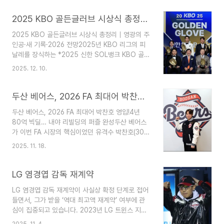
니다.긴 줄다리기 끝에 터진 계약 소식들이 연이어
전해지며, 각 구단의 전력 윤곽도 점차 선명해지고
2025 KBO 골든글러브 시상식 총정리｜영광의 주인공·새 기록·2026 전망
있습니다.이번 FA 시장의 핵심 키워드는 ‘지연 협
2025 KBO 골든글러브 시상식 총정리｜영광의 주
상’, ‘불펜 강화’, 그리고 ‘손아섭의 미계약’입니
인공·새 기록·2026 전망2025년 KBO 리그의 피
다.KT는 장성우를 지켜냈고, KIA는 불펜 대어를 싹
날레를 장식하는 *2025 신한 SOL뱅크 KBO 골든
쓸이하며 우승 전력을 완성했습니다. 반면, 통산 최
글러브 시상식'이 지난 12월 9일, 서울 롯데호텔 월
다안타 레전드 손아섭은 홀로 FA 시장에 남아 팬들
2025. 12. 10.
드에서 성대하게 열렸습니다.올해 시상식은 베테랑
의 걱정을 사고 있습니다.장성우 FA 계약｜KT 위즈
들의 품격 있는 신기록 경신과 새로운 얼굴들의 과
와 12년 동행 지속KT 위즈의 베테랑 포수 장성..
감한 세대교체가 공존하는, 그야말로 '역대급' 드라
두산 베어스, 2026 FA 최대어 박찬호 영입!
마가 쓰인 현장이었습니다. 치열했던 승부 끝에 황
두산 베어스, 2026 FA 최대어 박찬호 영입!4년
금장갑을 낀 영광의 주인공들과 놓쳐선 안 될 핵심
80억 빅딜… 내야 리빌딩의 퍼즐 완성두산 베어스
포인트들을 완벽하게 정리해 드립니다. ⚾️🏆 2025
가 이번 FA 시장의 핵심이었던 유격수 박찬호(30)
KBO 골든글러브 수상자 전체 명단올해 골든글러브
영입에 성공하며 내야 리빌딩에 결정적인 조각을 맞
는 총 10개 부문에서 치열한 경쟁이 펼쳐졌습니다.
2025. 11. 18.
췄다. 두산은 18일 “박찬호와 4년 총액 80억원(계
외국인 선수들의 약진과 생애 첫 수상자들의 감동이
약금 50억 · 연봉 28억 · 인센티브 2억) 계약을 체
어우러진 최종 명단입니다. 포지션 수상자 소속팀 ..
결했다”고 공식 발표했다.이번 계약은 단순한 전력
LG 염경엽 감독 재계약
보강을 넘어, 두산이 ‘명가 재건’의 속도를 높이겠다
LG 염경엽 감독 재계약이 사실상 확정 단계로 접어
는 강한 메시지로 받아들여진다.■ 두산이 박찬호를
들면서, 그가 받을 ‘역대 최고액 재계약’ 여부에 관
원한 이유1) 리그 최고 수준의 수비력박찬호는 FA
심이 집중되고 있습니다. 2023년 LG 트윈스 지휘
시장에서 가장 높은 평가를 받은 이유가 분명했다.
봉을 잡은 뒤 3년 만에 두 번이나 팀을 정상에 올려
올 시즌 무려 1,114⅓이닝을 소화한 그는 KBO 리
2025. 11. 4.