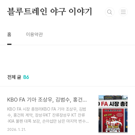
본문 바로가기
블루트레인 야구 이야기
홈
이용약관
전체 글
86
KBO FA 기아 조상우, 김범수, 홍건희 계약, 장성우KT 잔류
KBO FA 시장 총정리KBO FA 기아 조상우, 김범
수, 홍건희 계약, 장성우KT 잔류장성우 KT 잔류
·KIA 불펜 대폭 보강, 손아섭만 남은 마지막 변수
2026시즌을 앞둔 KBO FA 시장이 스프링캠프 출
2026. 1. 21.
국을 하루 앞두고 극적인 마무리 국면에 접어들었습