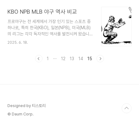
서는 미국야구의 시작 발전 특징 글러벌화를 살펴보
겠습니다.미국야구의 시작과 창설 배경메이저리그
KBO NPB MLB 야구 역사 비교
(MLB)의 역사는 19세기 중반으로 거슬러 올라갑니
프로야구는 전 세계에서 가장 인기 있는 스포츠 중
다. 1845년 뉴욕에서 알렉산더 카트라이트가 근대
하나로, 특히 한국(KBO), 일본(NPB), 미국(MLB)
야구 규칙을 정립한 것을 계기로 야구는 조직적인
의 리그는 각각 독자적인 역사를 발전시켜 왔습니
스포츠로 발전하기 시작했습니다. 이후 1869년, 신
다. 이번 글에서는 KBO NPB MLB 야구 역사 비교
시내티 레드스타킹스가 세계 최초의 프로야구팀으
2025. 6. 18.
를 통해 현재에 이르렀는지를 비교해보겠습니다.한
로 창설되면서 미국 야구는 본격적인 프로화의 길로
국 프로야구 역사 (KBO)한국 프로야구(KBO)는
들어섰습니다. 1876년에는 내셔널리그(NL)가 창설
1982년 3월 27일, 역사적인 첫 경기를 시작으로
1
···
12
13
14
15
되었고, 1901년에..
그 역사를 써 내려가기 시작했습니다. 출범 당시에
삼성 라이온즈, MBC 청룡, 해태 타이거즈 등 6개
구단이 참가했으며, 이후 여러 차례의 확장과 구단
변경을 거쳐 지금은 10개 구단 체제로 운영되고 있
습니다. 1980년대에는 해태 타이거즈의 전성기가
시작되며 한국 야구의 인기를 끌어올렸고, 1990년
대에는 이종범, 박찬호 같은 스타들이 등장하면..
Designed by 티스토리
© Daum Corp.