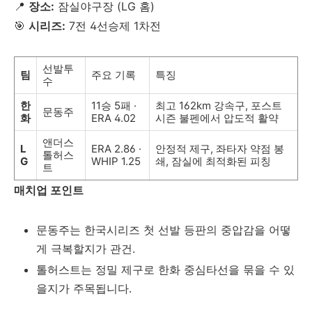
📍
장소:
잠실야구장 (LG 홈)
🎯
시리즈:
7전 4선승제 1차전
선발투
팀
주요 기록
특징
수
한
11승 5패 ·
최고 162km 강속구, 포스트
문동주
화
ERA 4.02
시즌 불펜에서 압도적 활약
앤더스
L
ERA 2.86 ·
안정적 제구, 좌타자 약점 봉
톨허스
G
WHIP 1.25
쇄, 잠실에 최적화된 피칭
트
매치업 포인트
문동주는 한국시리즈 첫 선발 등판의 중압감을 어떻
게 극복할지가 관건.
톨허스트는 정밀 제구로 한화 중심타선을 묶을 수 있
을지가 주목됩니다.