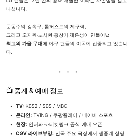
LG 팬들은 “2년 만의 왕좌 재탈환”이라는 자존심을 걸고
나섭니다.
문동주의 강속구, 톨허스트의 제구력,
그리고 오지환·노시환·홍창기·채은성이 만들어낼
최고의 가을 무대
에 야구 팬들의 이목이 집중되고 있습니
다.
📺 중계 & 예매 정보
TV:
KBS2 / SBS / MBC
온라인:
TVING / 쿠팡플레이 / 네이버 스포츠
현장:
인터파크·티켓링크 공식 예매 오픈
CGV 라이브뷰잉:
전국 주요 극장에서 생중계 상영