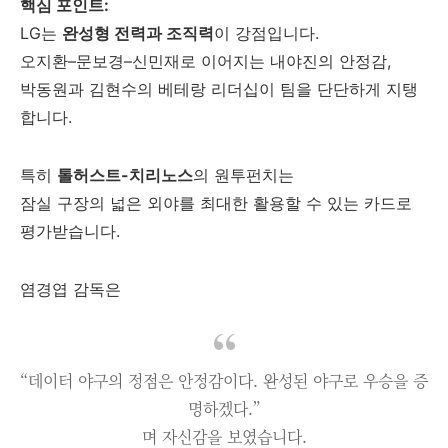
핵심 포인트:
LG는
완성형 전력과 조직력
이 강점입니다.
오지환–문보경–신민재로 이어지는 내야진의 안정감,
박동원과 김현수의 베테랑 리더십이 팀을 단단하게 지탱
합니다.
특히
톨허스트-치리노스
의 원투펀치는
잠실 구장의 넓은 외야를 최대한 활용할 수 있는 카드로
평가받습니다.
염경엽 감독은
“데이터 야구의 정점은 안정감이다. 완성된 야구로 우승을 증
명하겠다.”
며 자신감을 보였습니다.