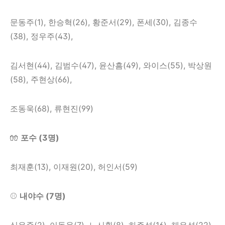
문동주(1), 한승혁(26), 황준서(29), 폰세(30), 김종수
(38), 정우주(43),
김서현(44), 김범수(47), 윤산흠(49), 와이스(55), 박상원
(58), 주현상(66),
조동욱(68), 류현진(99)
🧤
포수 (3명)
최재훈(13), 이재원(20), 허인서(59)
⚾
내야수 (7명)
심우준(2), 이동윤(7), 노시환(8), 하주석(16), 채은성(22),